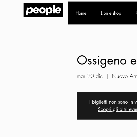
Home
Libri e shop
Ossigeno e
mar 20 dic
  |  
Nuovo Ar
I biglietti non sono in 
Scopri gli altri eve