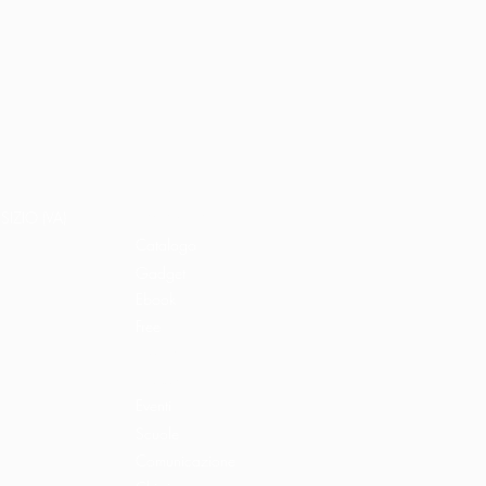
Home
Libri e shop
SIZIO (VA)
Catalogo
Gadget
Ebook
Free
Ossigeno
Podcast
Eventi
Scuole
Comunicazione