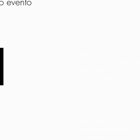
o evento
PEOPLE S.R.L.
VIA EINAUDI 3 - 21052 BUSTO AR
CODICE FISCALE 03664720129
PARTITA IVA 03664720129
info@peoplepub.it
ordini@peoplepub.it
amministrazione@peoplepub.it
0331 1629312