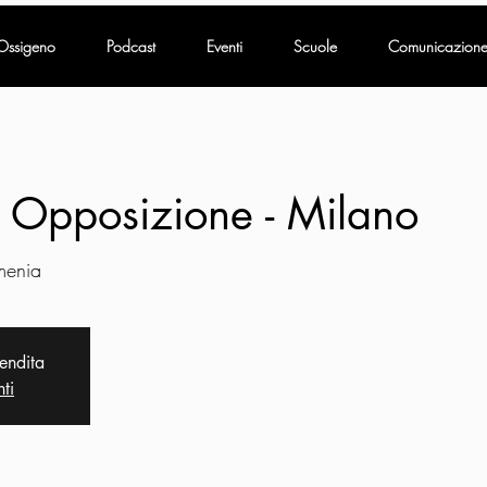
Ossigeno
Podcast
Eventi
Scuole
Comunicazion
 Opposizione - Milano
menia
vendita
nti