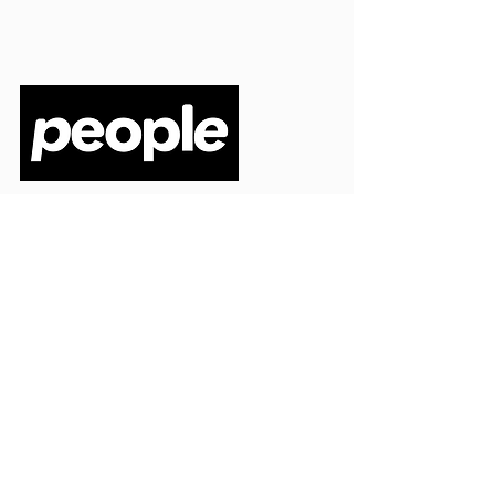
PEOPLE S.R.L.
VIA EINAUDI 3 - 21052 BUSTO ARSIZIO (VA)
CODICE FISCALE
03664720129
PARTITA IVA
03664720129
info@peoplepub.it
Home
ordini@peoplepub.it
Libri e shop
amministrazione@peoplep
ub.it
Catalogo
0331 1629312
Gadget
Ebook