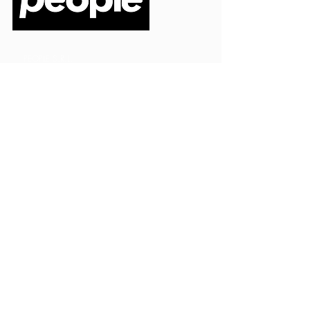
PEOPLE S.R.L.
VIA EINAUDI 3 - 21052 BUSTO ARSIZIO (VA)
CODICE FISCALE
03664720129
PARTITA IVA
03664720129
info@peoplepub.it
Home
ordini@peoplepub.it
Libri e shop
amministrazione@peoplep
ub.it
Catalogo
0331 1629312
Gadget
Ebook
Free
Ossigeno
Podcast
Eventi