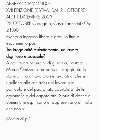
AbBBRACCIAMONDO
XVII EDIZIONE FESTIVAL DAL 21 OTTOBRE 
ALL'11 DICEMBRE 2023
28 OTTOBRE Cedegolo, Casa Panzerini - Ore 
21.00
Evento a ingresso libero e gratuito fino a 
esaurimento posti
Tra irregolarità e sfruttamento, un lavoro 
dignitoso è possibile?
A partire da Per motivi di giustizia, l'autore 
Marco Omizzolo propone un viaggio tra le 
storie di vita di lavoratori e lavoratrici che si 
ribellano alla schiavitù del lavoro e in 
particolare del padronato capitalista, delle 
agromafie e del caporalato. Storie di donne e 
uomini che esprimono e rappresentano un'italia 
che non si
Mostra di più