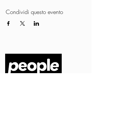
Condividi questo evento
PEOPLE S.R.L.
VIA EINAUDI 3 - 21052 BUSTO ARSIZIO (VA)
CODICE FISCALE
03664720129
PARTITA IVA
03664720129
info@peoplepub.it
Home
ordini@peoplepub.it
Libri e shop