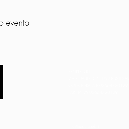
o evento
PEOPLE S.R.L.
VIA EINAUDI 3 - 21052 BUSTO AR
CODICE FISCALE 03664720129
PARTITA IVA 03664720129
info@peoplepub.it