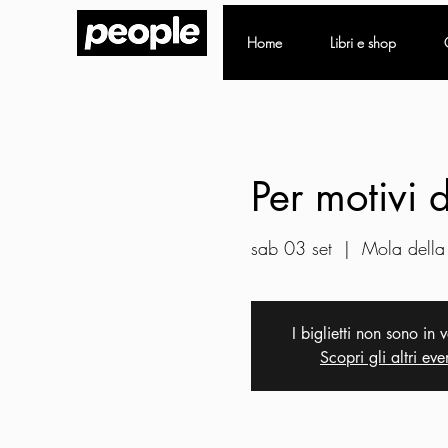
Home
Libri e shop
Per motivi d
sab 03 set
  |  
Mola della
I biglietti non sono in 
Scopri gli altri eve