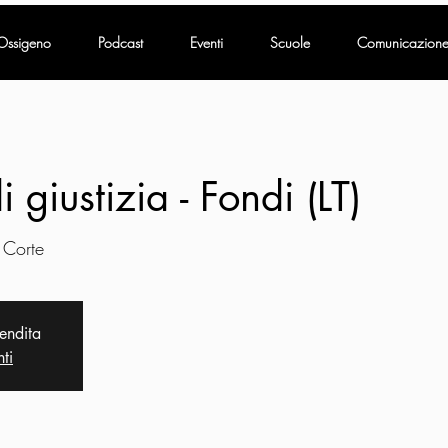
Ossigeno
Podcast
Eventi
Scuole
Comunicazion
i giustizia - Fondi (LT)
 Corte
vendita
nti