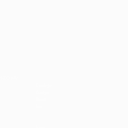
Home
Libri e shop
SIZIO (VA)
Catalogo
Gadget
Ebook
Free
Ossigeno
Podcast
Eventi