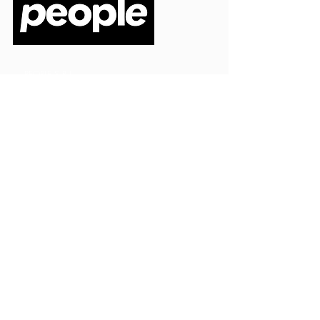
PEOPLE S.R.L.
VIA EINAUDI 3 - 21052 BUSTO ARSIZIO (VA)
CODICE FISCALE
03664720129
PARTITA IVA
03664720129
info@peoplepub.it
Home
ordini@peoplepub.it
Libri e shop
amministrazione@peoplep
ub.it
Catalogo
0331 1629312
Gadget
Ebook
Free
Ossigeno
Podcast