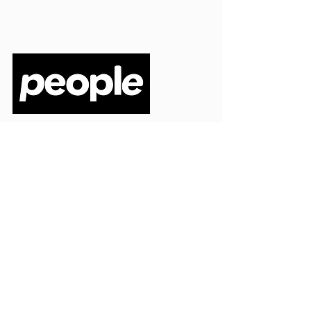
PEOPLE S.R.L.
VIA EINAUDI 3 - 21052 BUSTO ARSIZIO (VA)
CODICE FISCALE
03664720129
PARTITA IVA
03664720129
info@peoplepub.it
Home
ordini@peoplepub.it
Libri e shop
amministrazione@peoplep
ub.it
Catalogo
0331 1629312
Gadget
Ebook