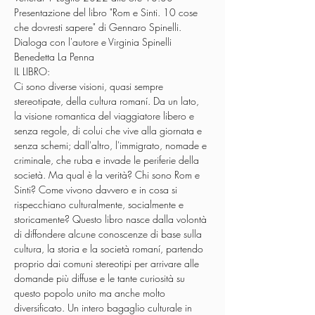
Presentazione del libro "Rom e Sinti. 10 cose 
che dovresti sapere" di Gennaro Spinelli.

Dialoga con l'autore e Virginia Spinelli 
Benedetta La Penna
IL LIBRO:
Ci sono diverse visioni, quasi sempre 
stereotipate, della cultura romaní. Da un lato, 
la visione romantica del viaggiatore libero e 
senza regole, di colui che vive alla giornata e 
senza schemi; dall'altro, l'immigrato, nomade e 
criminale, che ruba e invade le periferie della 
società. Ma qual è la verità? Chi sono Rom e 
Sinti? Come vivono davvero e in cosa si 
rispecchiano culturalmente, socialmente e 
storicamente? Questo libro nasce dalla volontà 
di diffondere alcune conoscenze di base sulla 
cultura, la storia e la società romaní, partendo 
proprio dai comuni stereotipi per arrivare alle 
domande più diffuse e le tante curiosità su 
questo popolo unito ma anche molto 
diversificato. Un intero bagaglio culturale in 