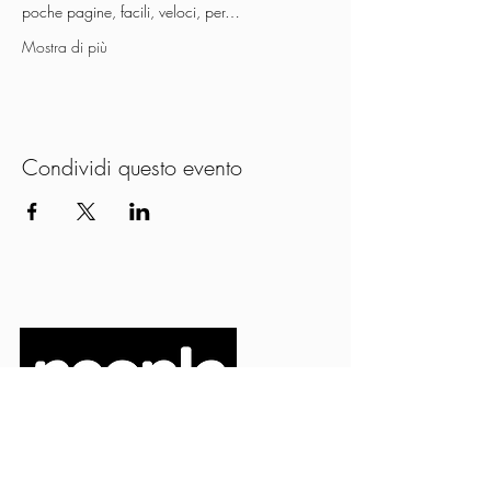
poche pagine, facili, veloci, per…
Mostra di più
Condividi questo evento
PEOPLE S.R.L.
VIA EINAUDI 3 - 21052 BUSTO ARSIZIO (VA)