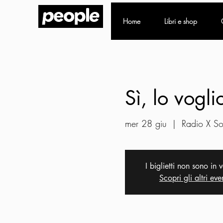
Home
Libri e shop
Sì, lo vogli
mer 28 giu
  |  
Radio X So
I biglietti non sono in 
Scopri gli altri eve