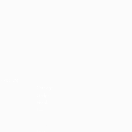
Home
Libri e shop
SIZIO (VA)
Catalogo
Gadget
Ebook
Free
Ossigeno
Podcast
Eventi