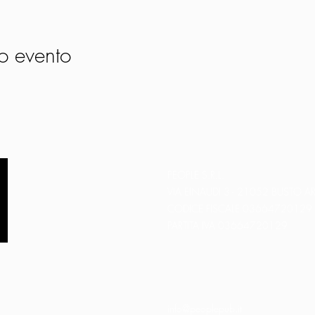
o evento
PEOPLE S.R.L.
VIA EINAUDI 3 - 21052 BUSTO AR
CODICE FISCALE 03664720129
PARTITA IVA 03664720129
info@peoplepub.it