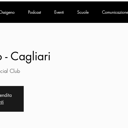
Ossigeno
Podcast
Eventi
Scuole
Comunicazion
o - Cagliari
cial Club
vendita
nti