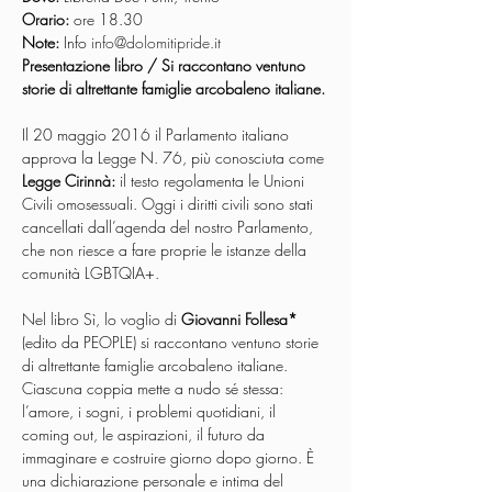
Orario: 
Note: 
Info 
info@dolomitipride.it
Presentazione libro / Si raccontano ventuno 
storie di altrettante famiglie arcobaleno italiane.
Il 20 maggio 2016 il Parlamento italiano 
approva la Legge N. 76, più conosciuta come 
Legge Cirinnà: 
il testo regolamenta le Unioni 
Civili omosessuali. Oggi i diritti civili sono stati 
cancellati dall’agenda del nostro Parlamento, 
che non riesce a fare proprie le istanze della 
comunità LGBTQIA+.

Nel libro Sì, lo voglio di 
Giovanni Follesa* 
(edito da PEOPLE) si raccontano ventuno storie 
di altrettante famiglie arcobaleno italiane. 
Ciascuna coppia mette a nudo sé stessa: 
l’amore, i sogni, i problemi quotidiani, il 
coming out, le aspirazioni, il futuro da 
immaginare e costruire giorno dopo giorno. È 
una dichiarazione personale e intima del 