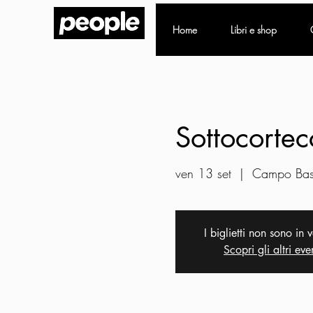
Home
Libri e shop
Sottocortec
ven 13 set
  |  
Campo Base
I biglietti non sono in 
Scopri gli altri eve