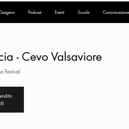
Ossigeno
Podcast
Eventi
Scuole
Comunicazion
cia - Cevo Valsaviore
 Festival
vendita
nti