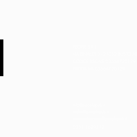
PEOPLE S.R.L.
VIA EINAUDI 3 - 21052 BUSTO AR
CODICE FISCALE 03664720129
PARTITA IVA 03664720129
info@peoplepub.it
ordini@peoplepub.it
amministrazione@peoplepub.it
0331 1629312