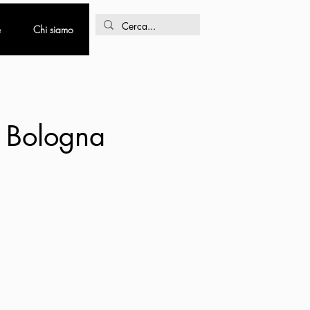
e
Chi siamo
- Bologna