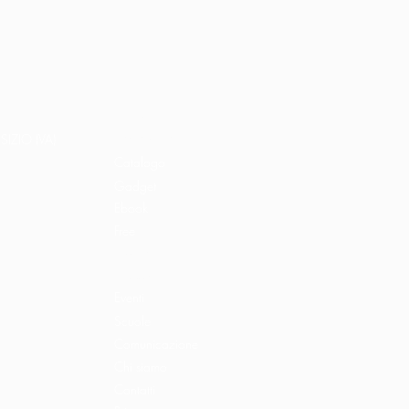
Home
Libri e shop
SIZIO (VA)
Catalogo
Gadget
Ebook
Free
Ossigeno
Podcast
Eventi
Scuole
Comunicazione
Chi siamo
Contatti