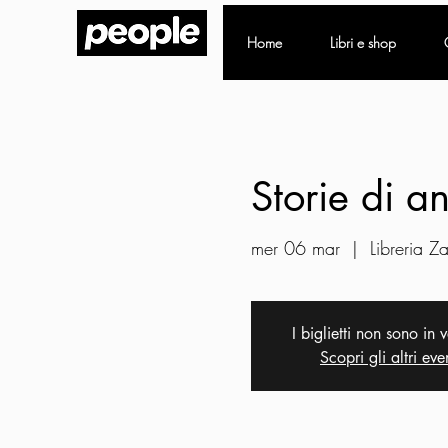
Home
Libri e shop
Storie di a
mer 06 mar
  |  
Libreria Za
I biglietti non sono in 
Scopri gli altri eve