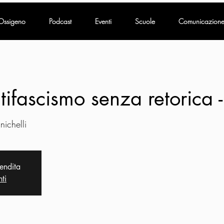
Ossigeno
Podcast
Eventi
Scuole
Comunicazion
ntifascismo senza retorica 
nichelli
vendita
nti