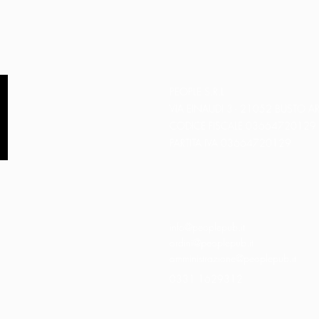
PEOPLE S.R.L.
VIA EINAUDI 3 - 21052 BUSTO AR
CODICE FISCALE 03664720129
PARTITA IVA 03664720129
info@peoplepub.it
ordini@peoplepub.it
amministrazione@peoplepub.it
0331 1629312