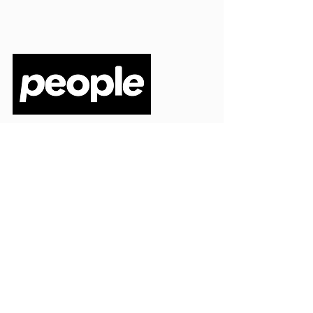
PEOPLE S.R.L.
VIA EINAUDI 3 - 21052 BUSTO ARSIZIO (VA)
CODICE FISCALE
03664720129
PARTITA IVA
03664720129
info@peoplepub.it
Home
ordini@peoplepub.it
Libri e shop
amministrazione@peoplep
ub.it
Catalogo
0331 1629312
Gadget
Ebook