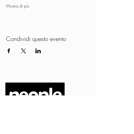
Mostra di più
Condividi questo evento
PEOPLE S.R.L.
VIA EINAUDI 3 - 21052 BUSTO ARSIZIO (VA)
CODICE FISCALE
03664720129