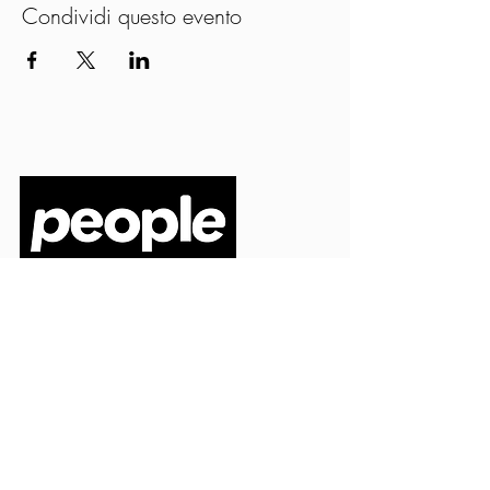
Condividi questo evento
PEOPLE S.R.L.
VIA EINAUDI 3 - 21052 BUSTO ARSIZIO (VA)
CODICE FISCALE
03664720129
PARTITA IVA
03664720129
info@peoplepub.it
Home
ordini@peoplepub.it
Libri e shop
amministrazione@peoplep
ub.it