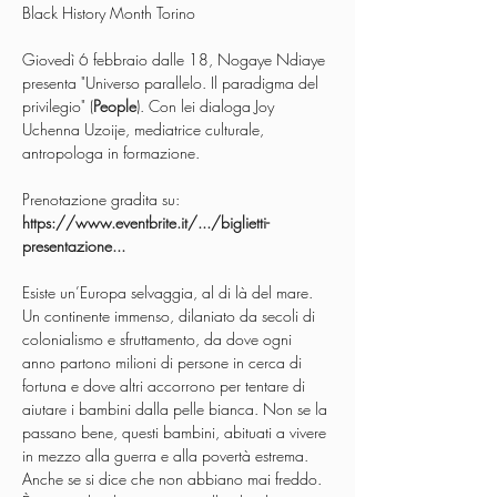
Black History Month Torino
Giovedì 6 febbraio dalle 18, Nogaye Ndiaye 
presenta "Universo parallelo. Il paradigma del 
privilegio" (
People
). Con lei dialoga Joy 
Uchenna Uzoije, mediatrice culturale, 
antropologa in formazione.
Prenotazione gradita su: 
https://www.eventbrite.it/.../biglietti-
presentazione
...
Esiste un’Europa selvaggia, al di là del mare. 
Un continente immenso, dilaniato da secoli di 
colonialismo e sfruttamento, da dove ogni 
anno partono milioni di persone in cerca di 
fortuna e dove altri accorrono per tentare di 
aiutare i bambini dalla pelle bianca. Non se la 
passano bene, questi bambini, abituati a vivere 
in mezzo alla guerra e alla povertà estrema. 
Anche se si dice che non abbiano mai freddo. 