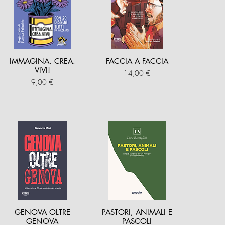
IMMAGINA. CREA.
FACCIA A FACCIA
VIVI!
Prezzo
14,00 €
Prezzo
9,00 €
GENOVA OLTRE
PASTORI, ANIMALI E
GENOVA
PASCOLI