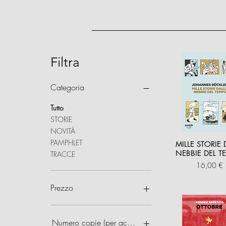
Filtra
Categoria
Tutto
STORIE
NOVITÀ
PAMPHLET
MILLE STORIE 
NEBBIE DEL 
TRACCE
Prezzo
16,00 €
Prezzo
5 €
100 €
Numero copie (per acquisti multipli)