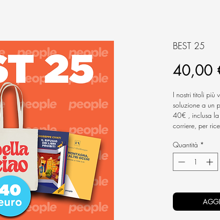
BEST 25
40,00 
I nostri titoli p
soluzione a un p
40€ , inclusa la
corriere, per ric
Quantità
*
- Hassan e il ge
- Liberi di sbagli
- Il rifugio dei lib
- La montagna co
- La borsa
Bella
AGGI
Ai prodotti di q
al 4% nel caso d