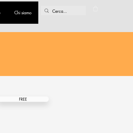
e
Chi siamo
FREE