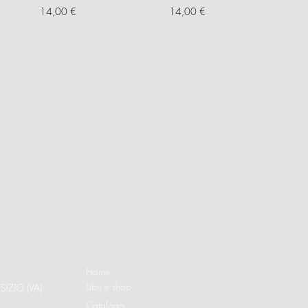
Prezzo
Prezzo
14,00 €
14,00 €
Home
Libri e shop
SIZIO (VA)
Catalogo