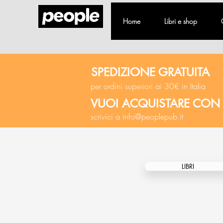
Home
Libri e shop
SPEDIZIONE GRATUITA
per ordini superiori ai 30€ in Italia
VUOI ACQUISTARE CON
scrivici a
info@peoplepub.it
LIBRI