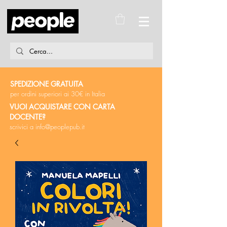
SPEDIZIONE GRATUITA
per ordini superiori ai 30€ in Italia
VUOI ACQUISTARE CON CARTA
DOCENTE?
scrivici a
info@peoplepub.it