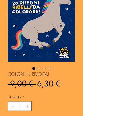
COLORI IN RIVOLTA!
Prezzo
Prezzo
 9,00 € 
6,30 €
regolare
scontato
Quantità
*