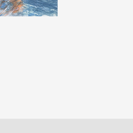
personale, e usa
addentrarsi in qu
appena velati da
fronte alla belle
«È una roba anti
viscere, da den
vuoi: inconscio
chiamava “Musa”
che ti commuove,
cose che non hai 
contatto coi tuoi
stanno al bar, se
di Asfodeli, e t
partita in televis
Andrea Pennacc
autore di numero
finalista al Prem
Veneto, con quasi
tra gli altri ruol