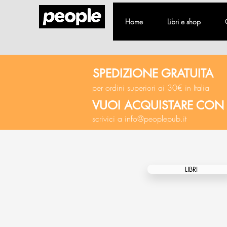
Home
Libri e shop
SPEDIZIONE GRATUITA
per ordini superiori ai 30€ in Italia
VUOI ACQUISTARE CON
scrivici a
info@peoplepub.it
LIBRI