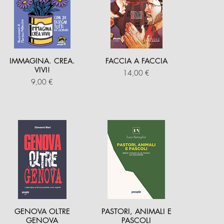
IMMAGINA. CREA.
FACCIA A FACCIA
VIVI!
Prezzo
14,00 €
Prezzo
9,00 €
GENOVA OLTRE
PASTORI, ANIMALI E
GENOVA
PASCOLI