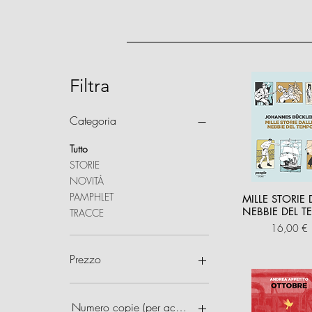
Filtra
Categoria
Tutto
STORIE
NOVITÀ
PAMPHLET
MILLE STORIE 
NEBBIE DEL 
TRACCE
Prezzo
16,00 €
Prezzo
5 €
100 €
Numero copie (per acquisti multipli)