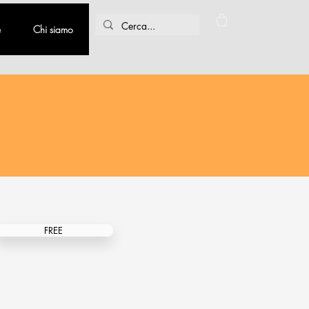
e
Chi siamo
FREE