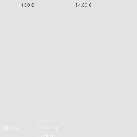
Prezzo
Prezzo
14,00 €
14,00 €
Home
Libri e shop
SIZIO (VA)
Catalogo