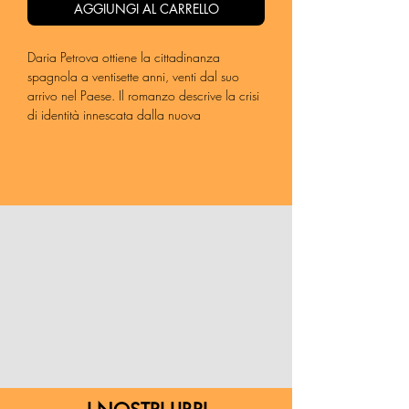
AGGIUNGI AL CARRELLO
Daria Petrova ottiene la cittadinanza
spagnola a ventisette anni, venti dal suo
arrivo nel Paese. Il romanzo descrive la crisi
di identità innescata dalla nuova
nazionalità, che porta Daria a rivalutare le
relazioni, le circostanze e il suo legame con
i due Paesi che ha chiamato casa. Il
racconto della sua vita è intervallato dalla
storia della migrazione della sua famiglia
dalla città ucraina di Mariupol alla Spagna
di un tempo, e le loro lotte per adattarsi. Un
resoconto franco della solitudine e
dell’allontanamento di chi si sente fuori
luogo nel Paese di nascita e nel Paese in cui
è cresciuto, un romanzo che rifiuta di offrire
una risposta semplice a come dovrebbero
sentirsi le persone immigrate rispetto alle
diverse parti della loro identità.