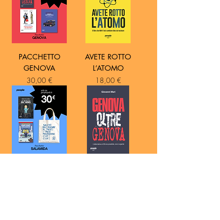
PACCHETTO
AVETE ROTTO
GENOVA
L’ATOMO
Prezzo
Prezzo
30,00 €
18,00 €
PACCHETTO
GENOVA OLTRE
SALAMIDA
GENOVA
Prezzo
Prezzo
30,00 €
14,00 €