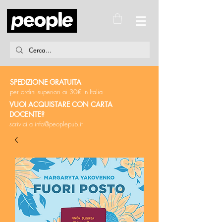
SPEDIZIONE GRATUITA
per ordini superiori ai 30€ in Italia
VUOI ACQUISTARE CON CARTA
DOCENTE?
scrivici a
info@peoplepub.it