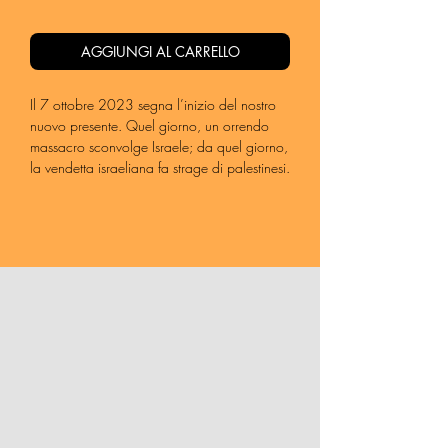
AGGIUNGI AL CARRELLO
Il 7 ottobre 2023 segna l’inizio del nostro
nuovo presente. Quel giorno, un orrendo
massacro sconvolge Israele; da quel giorno,
la vendetta israeliana fa strage di palestinesi.
I mesi passano, ma il prezzo del sangue
sembra inestinguibile: travolge case, scuole,
ospedali e la vita di troppi civili innocenti.
Ma mentre l’opinione pubblica è sempre più
atterrita, i grandi organi d’informazione
mostrano grande reticenza. Si può essere
spettatori al tempo dei massacri? Si può
parteggiare per chi dice di difendersi,
quando la difesa diventa sterminio? Raffaele
Oriani, giornalista professionista e storico
collaboratore del Venerdì di Repubblica, ha
scelto di chiamarsi fuori dal suo mondo per
non partecipare alla “scorta mediatica” che