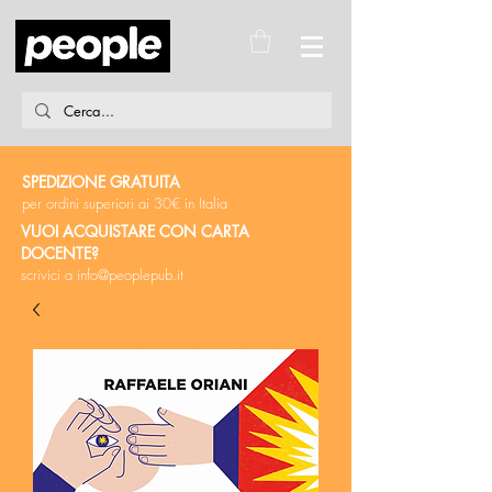
SPEDIZIONE GRATUITA
per ordini superiori ai 30€ in Italia
VUOI ACQUISTARE CON CARTA
DOCENTE?
scrivici a
info@peoplepub.it