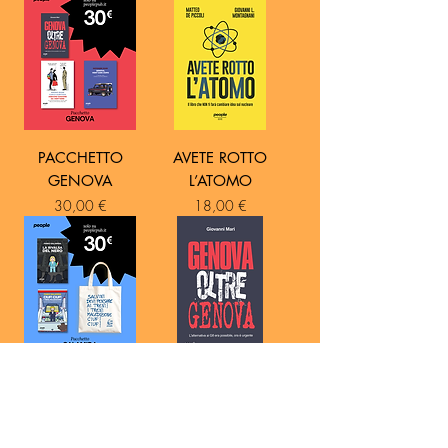
PACCHETTO
AVETE ROTTO
GENOVA
L’ATOMO
Prezzo
Prezzo
30,00 €
18,00 €
PACCHETTO
GENOVA OLTRE
SALAMIDA
GENOVA
Prezzo
Prezzo
30,00 €
14,00 €