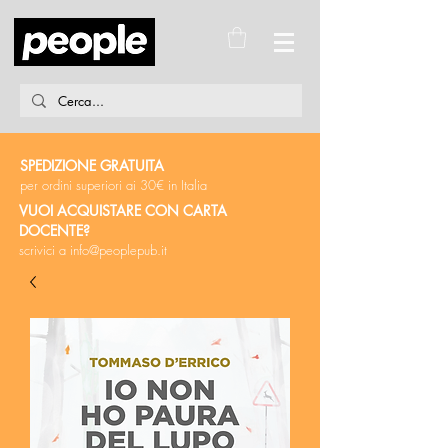
SPEDIZIONE GRATUITA
per ordini superiori ai 30€ in Italia
VUOI ACQUISTARE CON CARTA
DOCENTE?
scrivici a
info@peoplepub.it