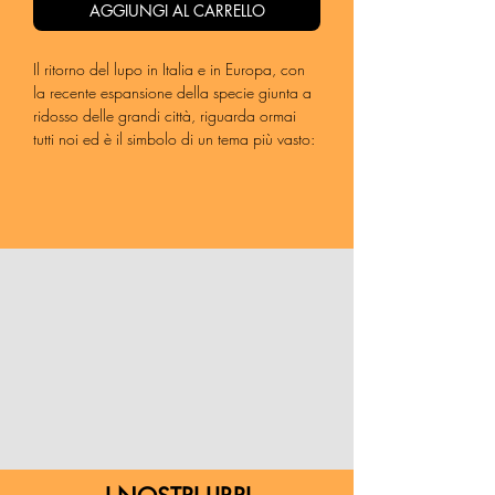
AGGIUNGI AL CARRELLO
Il ritorno del lupo in Italia e in Europa, con
la recente espansione della specie giunta a
ridosso delle grandi città, riguarda ormai
tutti noi ed è il simbolo di un tema più vasto:
quello della convivenza tra esseri umani e
animali selvatici. Mentre la crisi ambientale
rivela le nostre fragilità, la presenza del lupo
ci spinge a riflettere sulla necessità di
riadattare prospettive e comportamenti, per
far fronte a minacce che riguardano non
solo la conservazione delle altre specie, ma
la nostra stessa capacità di sopravvivenza.
Tra paure ataviche e un diffuso bisogno di
natura, tra miti da sfatare e l’urgenza di
superare sterili contrapposizioni ideologiche,
la via del dialogo – tra noi e con gli altri
esseri viventi – appare al tempo stesso una
scelta coraggiosa e una grande occasione
(forse l’ultima) per adeguarci ai mutamenti