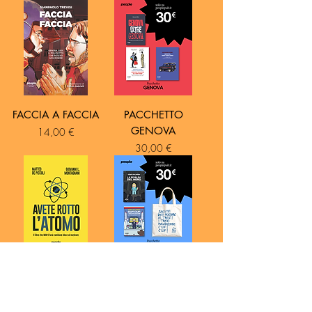
FACCIA A FACCIA
PACCHETTO
GENOVA
Prezzo
14,00 €
Prezzo
30,00 €
AVETE ROTTO
PACCHETTO
L’ATOMO
SALAMIDA
Prezzo
Prezzo
18,00 €
30,00 €