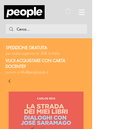
SPEDIZIONE GRATUITA
per ordini superiori ai 30€ in Italia
VUOI ACQUISTARE CON CARTA
DOCENTE?
scrivici a
info@peoplepub.it