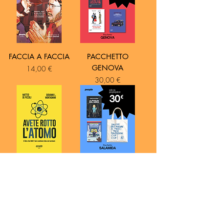
FACCIA A FACCIA
PACCHETTO
GENOVA
Prezzo
14,00 €
Prezzo
30,00 €
AVETE ROTTO
PACCHETTO
L’ATOMO
SALAMIDA
Prezzo
Prezzo
18,00 €
30,00 €