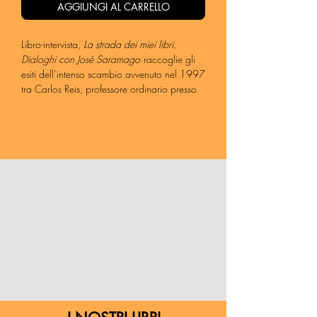
AGGIUNGI AL CARRELLO
Libro-intervista,
La strada dei miei libri.
Dialoghi con José Saramago
raccoglie gli
esiti dell’intenso scambio avvenuto nel 1997
tra Carlos Reis, professore ordinario presso
la Facoltà di Lettere di Coimbra, e José
Saramago. Suddivisa in otto capitoli, la
conversazione delinea non solo la figura
dello scrittore, ma anche e soprattutto quella
dell’uomo, con le sue idee militanti e il suo
modo peculiare di affrontare ed esprimere la
realtà. L’indagine condotta da Reis non è
mai neutra, ma costantemente guidata da un
atteggiamento interlocutorio attorno a
problematiche urgenti, dalle responsabilità
dello scrittore in quanto cittadino, alla
riflessione sul contesto dell’istituzione
letteraria, sul linguaggio e sui generi, senza
prescindere da quei sistemi ideologici che
inevitabilmente finiscono per caratterizzarne