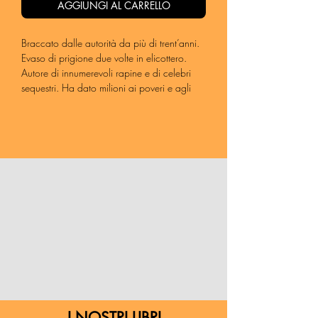
AGGIUNGI AL CARRELLO
Braccato dalle autorità da più di trent’anni.
Evaso di prigione due volte in elicottero.
Autore di innumerevoli rapine e di celebri
sequestri. Ha dato milioni ai poveri e agli
orfani. Non ha mai ucciso nessuno.
Questa è la storia, narrata in prima persona,
di come l’uomo più ricercato della Grecia
sia diventato un eroe popolare nel proprio
Paese. Vassilis Paleokostas
non è interessato
a conquistare il favore dei lettori. Al
contrario, rivendica il proprio ruolo e non
trascura nessuna delle circostanze che
hanno portato un ragazzo cresciuto
nell’estrema povertà delle montagne della
Tessaglia a condurre una vita da fuorilegge.
L’amore per la libertà sopra ogni cosa è il
filo conduttore della vita di quest’uomo dalla
personalità poliedrica e dal temperamento
sorprendentemente riflessivo. La sua è una
I NOSTRI LIBRI