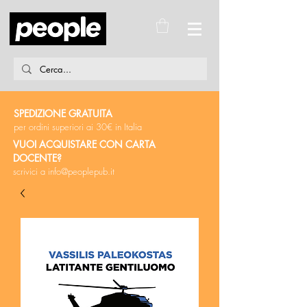
SPEDIZIONE GRATUITA
per ordini superiori ai 30€ in Italia
VUOI ACQUISTARE CON CARTA
DOCENTE?
scrivici a
info@peoplepub.it