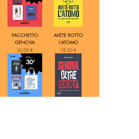
PACCHETTO
AVETE ROTTO
GENOVA
L’ATOMO
Prezzo
Prezzo
30,00 €
18,00 €
PACCHETTO
GENOVA OLTRE
SALAMIDA
GENOVA
Prezzo
Prezzo
30,00 €
14,00 €