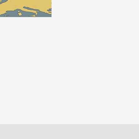
la nazione è dive
programma polit
nazionalismo, in
finito per aprire 
quattro anni dal
mondiale, la di
contratta. Recup
esistenziale del
impellente: perc
esistono. È da qu
«Lo Stato-Nazion
con esso lo è il
ricostruire lo St
un’inedita dimen
modo farlo, app
era un fatto ass
lo è più. Il desi
dell’antico fetic
già ceduto il pas
affinché resti po