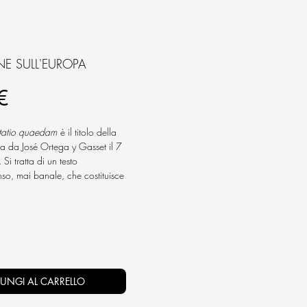
NE SULL'EUROPA
Prezzo
€
tatio quaedam
è il titolo della
a da José Ortega y Gasset il 7
Si tratta di un testo
nso, mai banale, che costituisce
siero del filosofo madrileno.
a della guerra, ma la guerra è
uno spettro. In breve, è la sua
ria. Resta solo da indicare la
 fare questo, occorre interrogarsi
lle cause che hanno gettato
disperazione. Un’Europa che era
UNGI AL CARRELLO
 di abitudini, di usi, di lingua, di
 politico. Poi, a un certo punto,