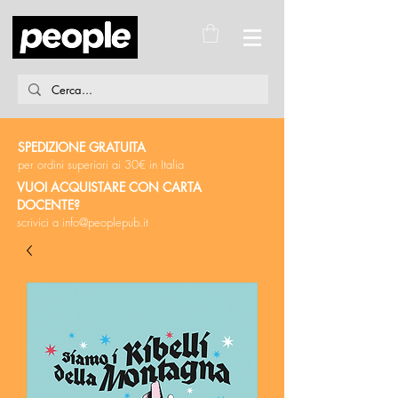
SPEDIZIONE GRATUITA
per ordini superiori ai 30€ in Italia
VUOI ACQUISTARE CON CARTA
DOCENTE?
scrivici a
info@peoplepub.it