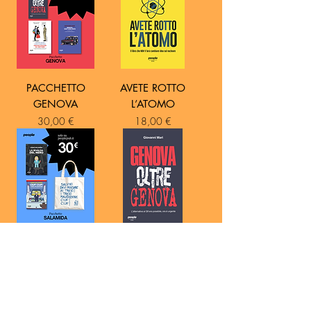
PACCHETTO
AVETE ROTTO
GENOVA
L’ATOMO
Prezzo
Prezzo
30,00 €
18,00 €
PACCHETTO
GENOVA OLTRE
SALAMIDA
GENOVA
Prezzo
Prezzo
30,00 €
14,00 €