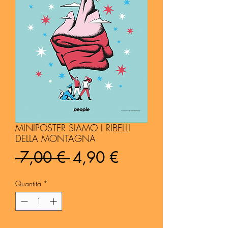
MINIPOSTER SIAMO I RIBELLI
DELLA MONTAGNA
Prezzo
Prezzo
 7,00 € 
4,90 €
regolare
scontato
Quantità
*