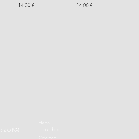
Prezzo
Prezzo
14,00 €
14,00 €
Home
Libri e shop
SIZIO (VA)
Catalogo