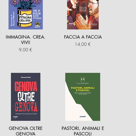
IMMAGINA. CREA.
FACCIA A FACCIA
VIVI!
Prezzo
14,00 €
Prezzo
9,00 €
GENOVA OLTRE
PASTORI, ANIMALI E
GENOVA
PASCOLI