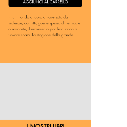
AGGIUNGI AL CARRELLO
In un mondo ancora attraversato da
violenze, conflitti, guerre spesso dimenticate
o nascoste, il movimento pacifista fatica a
trovare spazi. La stagione della grande
mobilitazione d’inizio millennio appare
lontana anni luce. Cosa è cambiato rispetto
a quando il movimento arcobaleno era
capace di riempire piazze e di spingere gli
italiani a esporre la bandiera della pace
alla finestra?
Molto meno di vent’anni dopo, la cronaca
descrive un paesaggio assai diverso. Il
linguaggio della pace non è più pop.
Eppure una mobilitazione, soprattutto tra i
più giovani, sta crescendo: quella che
impone l’ambientalismo come tema globale,
irrinunciabile per l’agenda politica. E dalla
crisi del movimento pacifista quale lezione
può trarre chi oggi scende in piazza contro
I NOSTRI LIBRI