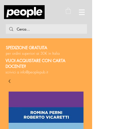
SPEDIZIONE GRATUITA
per ordini superiori ai 30€ in Italia
VUOI ACQUISTARE CON CARTA
DOCENTE?
scrivici a
info@peoplepub.it