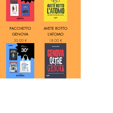
PACCHETTO
AVETE ROTTO
GENOVA
L’ATOMO
Prezzo
Prezzo
30,00 €
18,00 €
PACCHETTO
GENOVA OLTRE
SALAMIDA
GENOVA
Prezzo
Prezzo
30,00 €
14,00 €