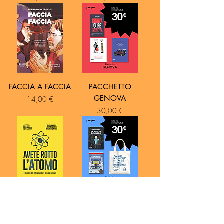
FACCIA A FACCIA
PACCHETTO
GENOVA
Prezzo
14,00 €
Prezzo
30,00 €
AVETE ROTTO
PACCHETTO
L’ATOMO
SALAMIDA
Prezzo
Prezzo
18,00 €
30,00 €