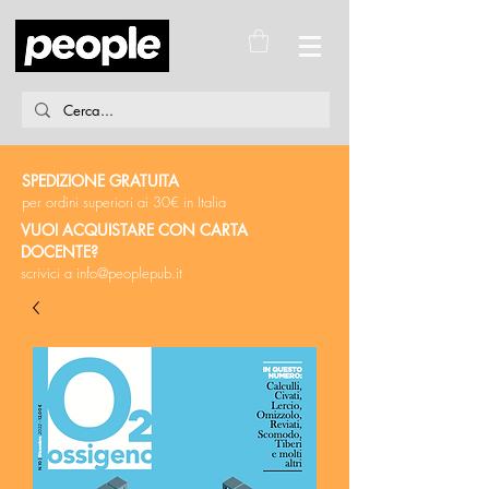
SPEDIZIONE GRATUITA
per ordini superiori ai 30€ in Italia
VUOI ACQUISTARE CON CARTA
DOCENTE?
scrivici a
info@peoplepub.it