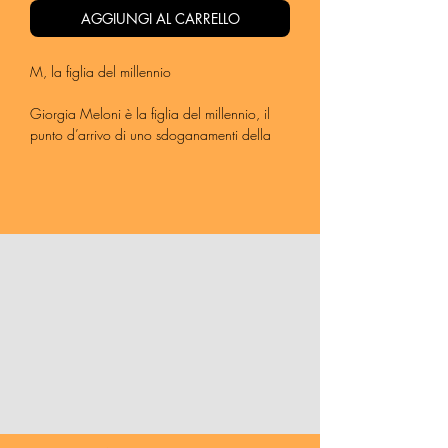
AGGIUNGI AL CARRELLO
M, la figlia del millennio
Giorgia Meloni è la figlia del millennio, il
punto d’arrivo di uno sdoganamenti della
destra (con parecchie responsabilità da
parte della sinistra) in atto da decenni.
Cronache dal Paese uscito dalle elezioni, a
partire dalla “lettera scarlatta”, la “A” di
astensione, e poi i cinque milioni di ostaggi
elettori del Pd, il racconto di un territorio
fascista da sempre, l’Agro Pontino, la libertà
di parola sul web secondo la nuova
maggioranza di Governo, la situazione
sull’aborto regione per regione, il cronico
stallo delle rinnovabili, la legge contro i rave
che però è anche contro il diritto a
manifestare, un viaggio tra ciò che si muove
nell’opposizione fuori dai partiti, tra