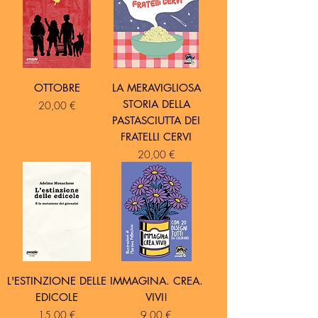
OTTOBRE
LA MERAVIGLIOSA
STORIA DELLA
Prezzo
20,00 €
PASTASCIUTTA DEI
FRATELLI CERVI
Prezzo
20,00 €
L'ESTINZIONE DELLE
IMMAGINA. CREA.
EDICOLE
VIVI!
Prezzo
Prezzo
15,00 €
9,00 €