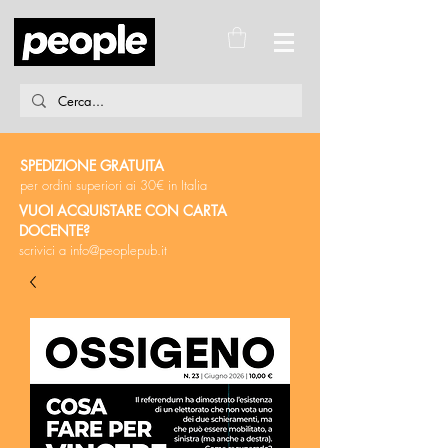
SPEDIZIONE GRATUITA
per ordini superiori ai 30€ in Italia
VUOI ACQUISTARE CON CARTA
DOCENTE?
scrivici a
info@peoplepub.it