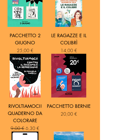
PACCHETTO 2
LE RAGAZZE E IL
GIUGNO
COLIBRÌ
Prezzo
Prezzo
25,00 €
14,00 €
RIVOLTIAMOCI!
PACCHETTO BERNIE
QUADERNO DA
Prezzo
20,00 €
COLORARE
Prezzo regolare
Prezzo scontato
9,00 €
6,30 €