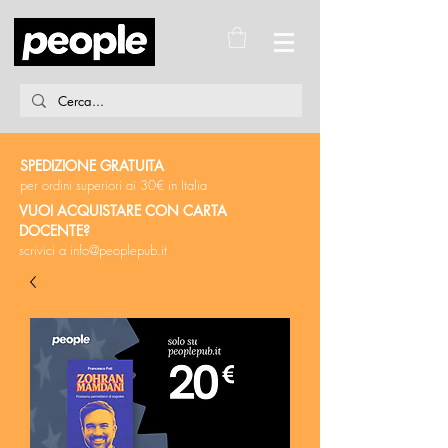
SPEDIZIONE GRATUITA
per ordini superiori ai 30€ in Italia
VUOI ACQUISTARE CON CARTA
DOCENTE?
scrivici a
info@peoplepub.it