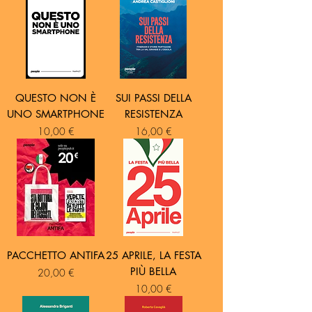
QUESTO NON È
SUI PASSI DELLA
UNO SMARTPHONE
RESISTENZA
Prezzo
Prezzo
10,00 €
16,00 €
PACCHETTO ANTIFA
25 APRILE, LA FESTA
PIÙ BELLA
Prezzo
20,00 €
Prezzo
10,00 €