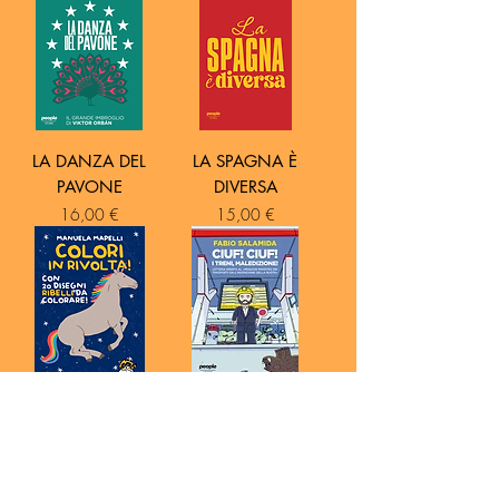
LA DANZA DEL
LA SPAGNA È
PAVONE
DIVERSA
Prezzo
Prezzo
16,00 €
15,00 €
COLORI IN
CIUF! CIUF! I TRENI,
RIVOLTA!
MALEDIZIONE!
Prezzo regolare
Prezzo scontato
Prezzo
9,00 €
6,30 €
15,00 €