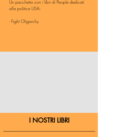
Un pacchetto con i libri di People dedicati
alla politica USA:
- Fight Oligarchy
- Alexandia Ocasio Cortez. La giovane
favolosa
- Zohran Mamdani. Possiamo permetterci di
sognare
A un prezzo davvero speciale!
I NOSTRI LIBRI