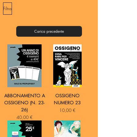
Filtra
Carica precedente
ABBONAMENTO A
OSSIGENO
OSSIGENO (N. 23-
NUMERO 23
26)
Prezzo
10,00 €
Prezzo
40,00 €