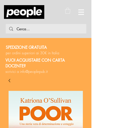
SPEDIZIONE GRATUITA
per ordini superiori ai 30€ in Italia
VUOI ACQUISTARE CON CARTA
DOCENTE?
scrivici a
info@peoplepub.it