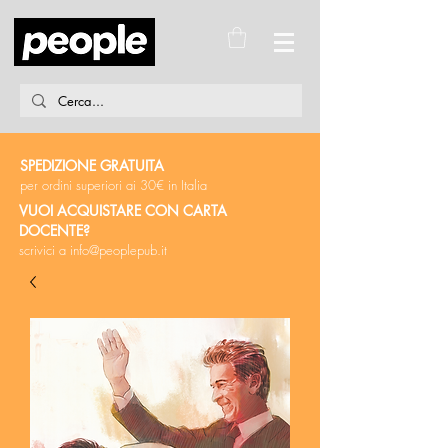
SPEDIZIONE GRATUITA
per ordini superiori ai 30€ in Italia
VUOI ACQUISTARE CON CARTA
DOCENTE?
scrivici a
info@peoplepub.it