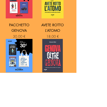
PACCHETTO
AVETE ROTTO
GENOVA
L’ATOMO
Prezzo
Prezzo
30,00 €
18,00 €
PACCHETTO
GENOVA OLTRE
SALAMIDA
GENOVA
Prezzo
Prezzo
30,00 €
14,00 €