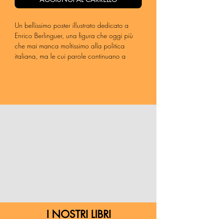
Un bellissimo poster illustrato dedicato a
Enrico Berlinguer, una figura che oggi più
che mai manca moltissimo alla politica
italiana, ma le cui parole continuano a
essere guida e ispirazione per chi crede
nell'uguaglianza e nel progressismo.
Formato 35x50
Illustrazione di Tommaso Catone
I NOSTRI LIBRI