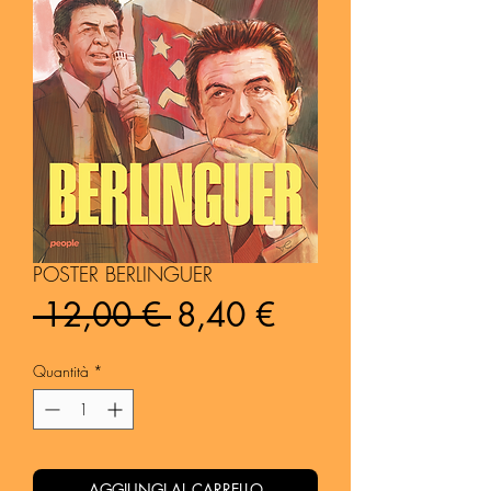
POSTER BERLINGUER
Prezzo
Prezzo
 12,00 € 
8,40 €
regolare
scontato
Quantità
*
AGGIUNGI AL CARRELLO