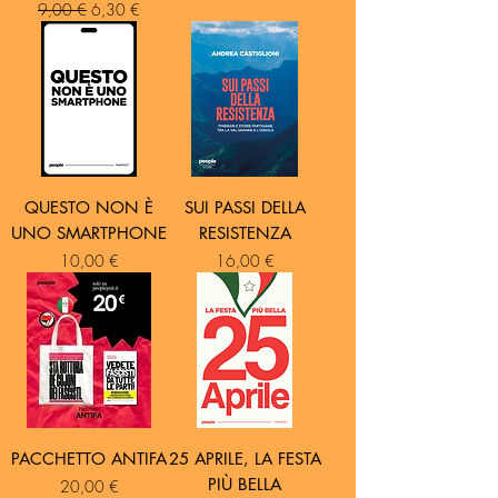
Prezzo regolare
Prezzo scontato
9,00 €
6,30 €
QUESTO NON È
SUI PASSI DELLA
UNO SMARTPHONE
RESISTENZA
Prezzo
Prezzo
10,00 €
16,00 €
PACCHETTO ANTIFA
25 APRILE, LA FESTA
PIÙ BELLA
Prezzo
20,00 €