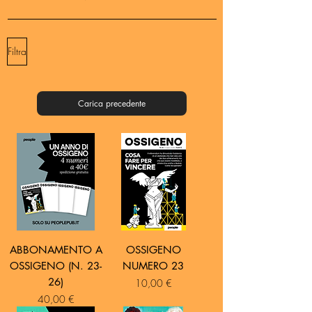
Filtra
Carica precedente
ABBONAMENTO A
OSSIGENO
OSSIGENO (N. 23-
NUMERO 23
26)
Prezzo
10,00 €
Prezzo
40,00 €