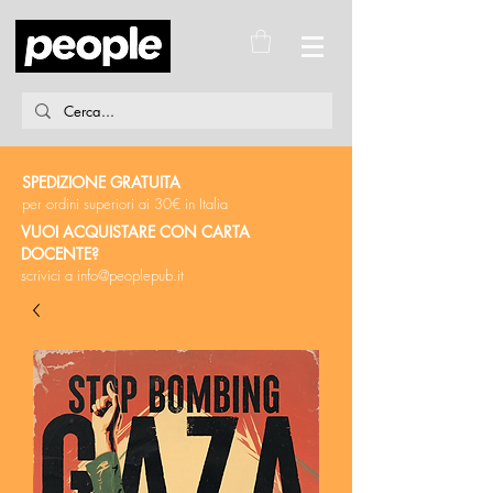
SPEDIZIONE GRATUITA
per ordini superiori ai 30€ in Italia
VUOI ACQUISTARE CON CARTA
DOCENTE?
scrivici a
info@peoplepub.it