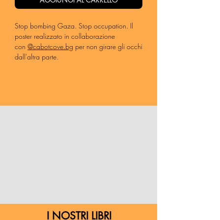
Stop bombing Gaza. Stop occupation. Il
poster realizzato in collaborazione
con
@cabotcove.bg
per non girare gli occhi
dall'altra parte.
Formato 35 x 50 cm
I NOSTRI LIBRI