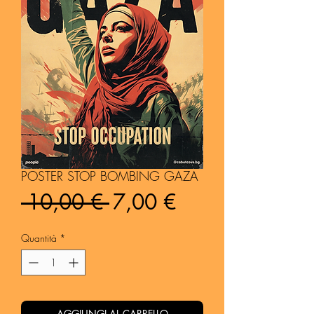
POSTER STOP BOMBING GAZA
Prezzo
Prezzo
 10,00 € 
7,00 €
regolare
scontato
Quantità
*
AGGIUNGI AL CARRELLO