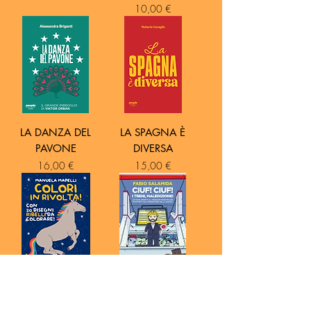
Prezzo
10,00 €
LA DANZA DEL
LA SPAGNA È
PAVONE
DIVERSA
Prezzo
Prezzo
16,00 €
15,00 €
COLORI IN
CIUF! CIUF! I TRENI,
RIVOLTA!
MALEDIZIONE!