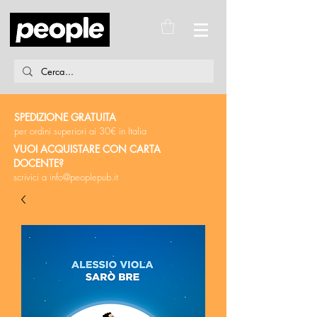
SPEDIZIONE GRATUITA
per ordini superiori ai 30€ in Italia
VUOI ACQUISTARE CON CARTA
DOCENTE?
scrivici a
info@peoplepub.it