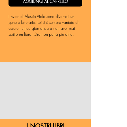
AGGIUNGI AL CARRELLO
I tweet di Alessio Viola sono diventati un
genere letterario. Lui si è sempre vantato di
essere l’unico giornalista a non aver mai
scritto un libro. Ora non potrà più dirlo.
Nella brevità e nella concisione Viola si
esalta. Colpisce con una satira lucida e
pulita, mai volgare, sempre “sul pezzo”:
giochi di parole che diventano concetti e
meme inevitabili. Il suo piglio è ormai
famoso per chi frequenta la rete.
Ripercorrendo la sua lunga traiettoria social,
Viola ci accompagna in un viaggio
attraverso gli ultimi dieci anni di politica e
costume. Il risultato è straniante e irresistibile.
«Sono convinto che spesso la brevità, come
una folgorazione, possa contenere al suo
interno molte più cose di un longform. I 140
caratteri (che poi sono raddoppiati perché si
I NOSTRI LIBRI