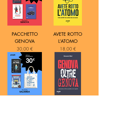
PACCHETTO
AVETE ROTTO
GENOVA
L’ATOMO
Prezzo
Prezzo
30,00 €
18,00 €
PACCHETTO
GENOVA OLTRE
SALAMIDA
GENOVA
Prezzo
Prezzo
30,00 €
14,00 €