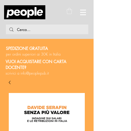
SPEDIZIONE GRATUITA
per ordini superiori ai 30€ in Italia
VUOI ACQUISTARE CON CARTA
DOCENTE?
scrivici a
info@peoplepub.it