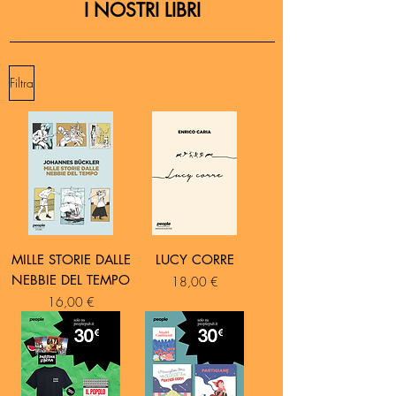
precariato
(2016) e
Il Volo dei Gufi
(2018).
I NOSTRI LIBRI
Filtra
MILLE STORIE DALLE
LUCY CORRE
NEBBIE DEL TEMPO
Prezzo
18,00 €
Prezzo
16,00 €