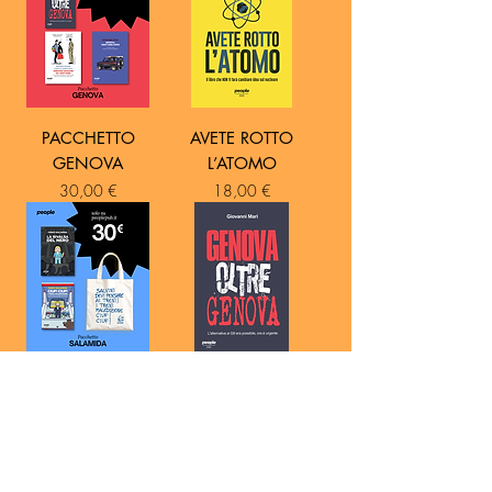
PACCHETTO
AVETE ROTTO
GENOVA
L’ATOMO
Prezzo
Prezzo
30,00 €
18,00 €
PACCHETTO
GENOVA OLTRE
SALAMIDA
GENOVA
Prezzo
Prezzo
30,00 €
14,00 €