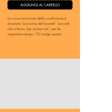
AGGIUNGI AL CARRELLO
La nuova economia della condivisione è
diventata "economia del lavoretti". Lavoretti
che si fanno "per aiutare tutti", per far
risparmiare tempo. Chi svolge queste
mansioni, così viene raccontato dalle
società di food delivery, è felice di
impiegare il proprio tempo libero in questo
modo. Non ci sono pause, non ci sono
opportunità. È un grande cambiamento, che
non sarebbe mai iniziato senza una grande
crisi.
Davide Serafin - Analista delle materie
economiche e del lavoro, ha effettuato le
valutazioni sugli impatti delle proposte di
politica economica di Possibile. Ha scritto
80 euro di Ingiustizia Sociale
(2016),
V
come Voucher - La nuova frontiera del