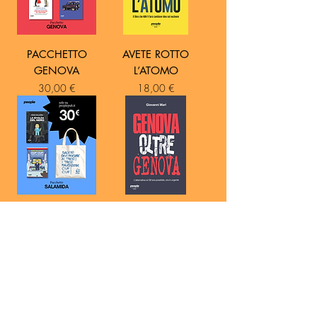
PACCHETTO
AVETE ROTTO
GENOVA
L’ATOMO
Prezzo
Prezzo
30,00 €
18,00 €
PACCHETTO
GENOVA OLTRE
SALAMIDA
GENOVA
Prezzo
Prezzo
30,00 €
14,00 €