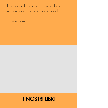
Una borsa dedicato al canto più bello,
un canto libero, anzi di Liberazione!
- colore ecru
- 100% cotone organico
- dimensioni 38x42 cm
Hai una libreria? Vuoi mettere in vetrina le
bag e i gadget di People? Scrivi a
librerie@peoplepub.it
I NOSTRI LIBRI