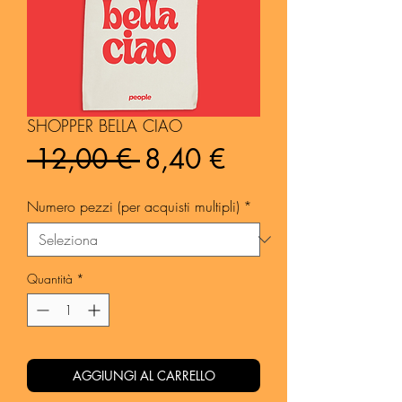
SHOPPER BELLA CIAO
Prezzo
Prezzo
 12,00 € 
8,40 €
regolare
scontato
Numero pezzi (per acquisti multipli)
*
Quantità
*
AGGIUNGI AL CARRELLO