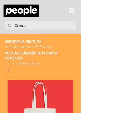
SPEDIZIONE GRATUITA
per ordini superiori ai 30€ in Italia
VUOI ACQUISTARE CON CARTA
DOCENTE?
scrivici a
info@peoplepub.it