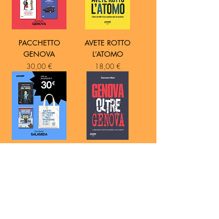
PACCHETTO
AVETE ROTTO
GENOVA
L’ATOMO
Prezzo
Prezzo
30,00 €
18,00 €
PACCHETTO
GENOVA OLTRE
SALAMIDA
GENOVA
Prezzo
Prezzo
30,00 €
14,00 €