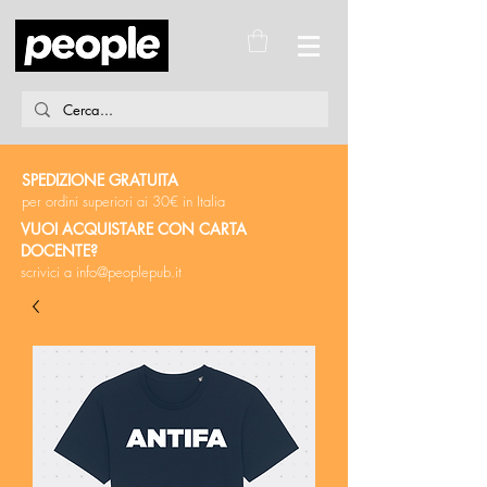
SPEDIZIONE GRATUITA
per ordini superiori ai 30€ in Italia
VUOI ACQUISTARE CON CARTA
DOCENTE?
scrivici a
info@peoplepub.it