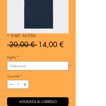
T SHIRT ANTIFA
Prezzo
Prezzo
 20,00 € 
14,00 €
regolare
scontato
taglia
*
Quantità
*
AGGIUNGI AL CARRELLO