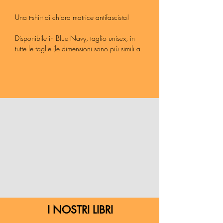
Una t-shirt di chiara matrice antifascista!
Disponibile in Blue Navy, taglio unisex, in
tutte le taglie (le dimensioni sono più simili a
quelle di una taglia uomo).
100% cotone biologico ring spun.
I NOSTRI LIBRI