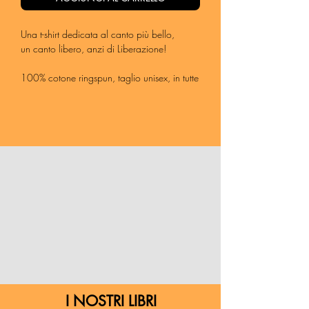
Una t-shirt dedicata al canto più bello,
un canto libero, anzi di Liberazione!
100% cotone ringspun, taglio unisex, in tutte
le taglie (le dimensioni sono più simili a
quelle di una taglia uomo).
I NOSTRI LIBRI