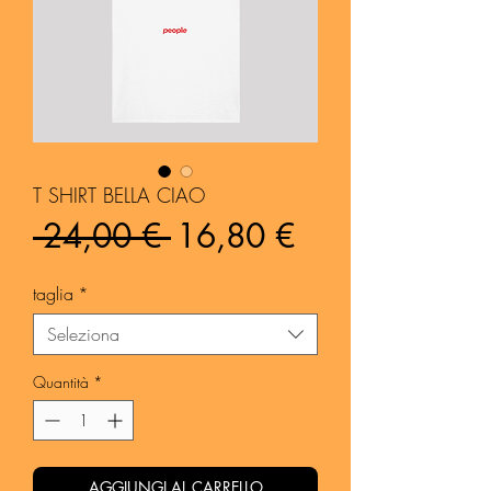
T SHIRT BELLA CIAO
Prezzo
Prezzo
 24,00 € 
16,80 €
regolare
scontato
taglia
*
Seleziona
Quantità
*
AGGIUNGI AL CARRELLO