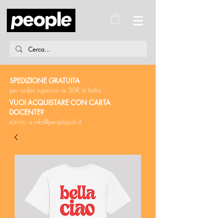
SPEDIZIONE GRATUITA
per ordini superiori ai 30€ in Italia
VUOI ACQUISTARE CON CARTA
DOCENTE?
scrivici a
info@peoplepub.it