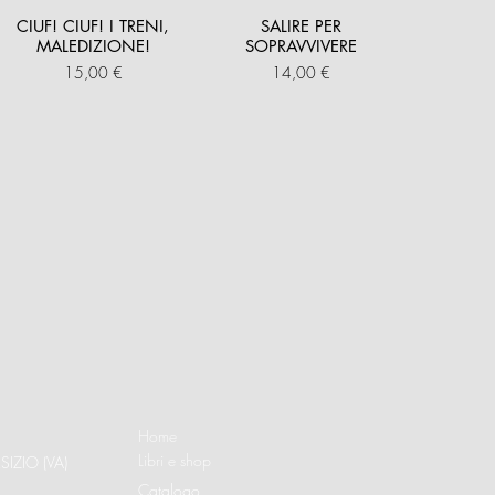
CIUF! CIUF! I TRENI,
SALIRE PER
MALEDIZIONE!
SOPRAVVIVERE
Prezzo
Prezzo
15,00 €
14,00 €
Home
Libri e shop
SIZIO (VA)
Catalogo