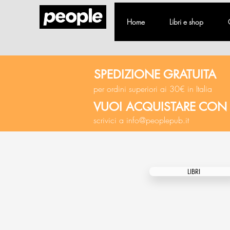
Home
Libri e shop
SPEDIZIONE GRATUITA
per ordini superiori ai 30€ in Italia
VUOI ACQUISTARE CON
scrivici a
info@peoplepub.it
LIBRI