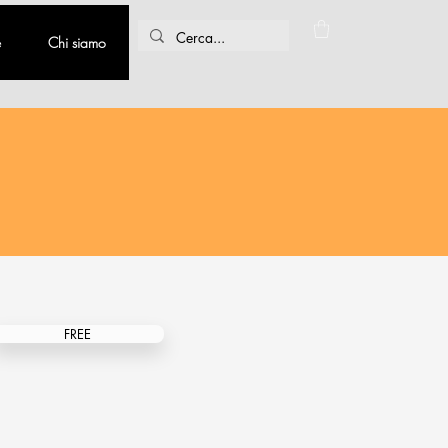
e
Chi siamo
FREE