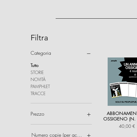
Filtra
Categoria
Tutto
STORIE
NOVITÀ
PAMPHLET
TRACCE
Prezzo
ABBONAMEN
OSSIGENO (N. 
Prezzo
40,00 €
5 €
100 €
Numero copie (per acquisti multipli)