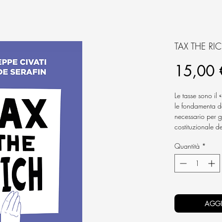
TAX THE RI
15,00 
Le tasse sono il 
le fondamenta de
necessario per g
costituzionale d
secondo le propr
Quantità
*
l’introduzione d
favorirebbe la r
e quindi del pot
disuguaglianze 
rapporti sociali.
culturale, che a
AGGI
riforma del catas
Dagli Stati Uniti