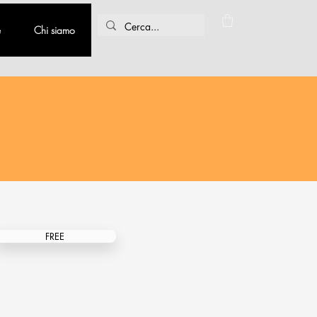
e
Chi siamo
FREE