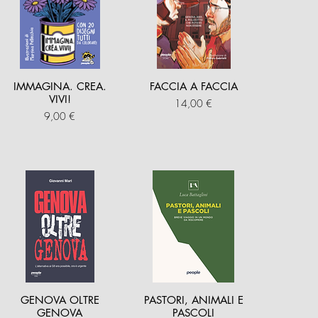
IMMAGINA. CREA.
FACCIA A FACCIA
VIVI!
Prezzo
14,00 €
Prezzo
9,00 €
GENOVA OLTRE
PASTORI, ANIMALI E
GENOVA
PASCOLI