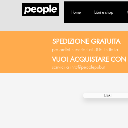
Home
Libri e shop
SPEDIZIONE GRATUITA
per ordini superiori ai 30€ in Italia
VUOI ACQUISTARE CON
scrivici a
info@peoplepub.it
LIBRI