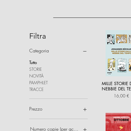
Filtra
Categoria
Tutto
STORIE
NOVITÀ
PAMPHLET
MILLE STORIE 
NEBBIE DEL 
TRACCE
Prezzo
16,00 €
Prezzo
5 €
100 €
Numero copie (per acquisti multipli)