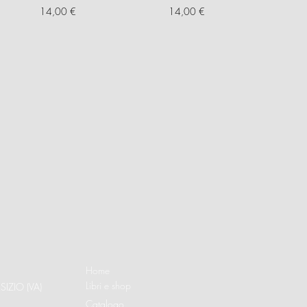
Prezzo
Prezzo
14,00 €
14,00 €
Home
Libri e shop
SIZIO (VA)
Catalogo