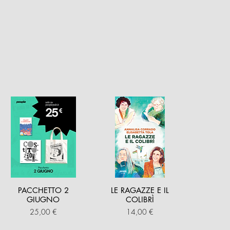
ata come miglior calciatrice al
 è ambasciatrice Fifa del
 nel mondo. “La prima punta” è
bblicazione.
PACCHETTO 2
LE RAGAZZE E IL
GIUGNO
COLIBRÌ
Prezzo
Prezzo
25,00 €
14,00 €