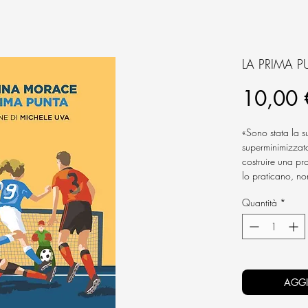
LA PRIMA 
10,00 
«
Sono stata la 
superminimizzato
costruire una pro
lo praticano, no
dall’estero ci ra
Quantità
*
lo sport può cam
paese, è arrivat
La voce di una d
tempio laico del
esclusivo di soli
AGGI
Carolina Morac
della sua carrie