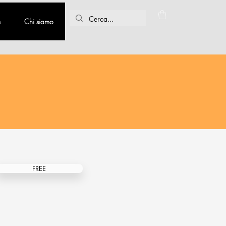
e
Chi siamo
FREE