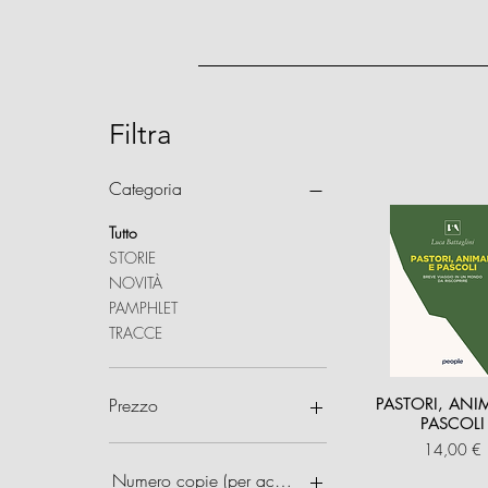
Filtra
Categoria
Tutto
STORIE
NOVITÀ
PAMPHLET
TRACCE
Prezzo
PASTORI, ANIM
PASCOLI
Prezzo
14,00 €
5 €
100 €
Numero copie (per acquisti multipli)