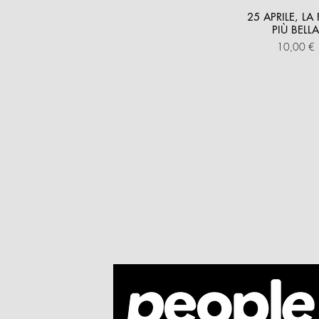
25 APRILE, LA 
PIÙ BELL
Prezzo
10,00 €