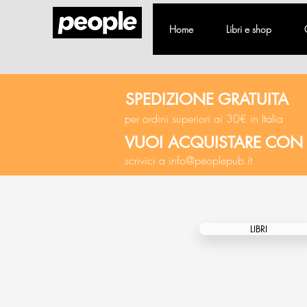
Home
Libri e shop
SPEDIZIONE GRATUITA
per ordini superiori ai 30€ in Italia
VUOI ACQUISTARE CON
scrivici a
info@peoplepub.it
LIBRI