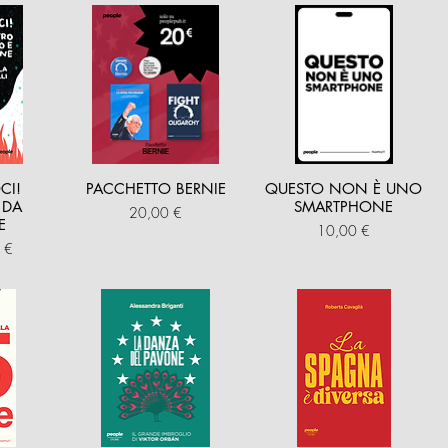
CI!
PACCHETTO BERNIE
QUESTO NON È UNO
 DA
SMARTPHONE
Prezzo
20,00 €
E
Prezzo
10,00 €
are
o scontato
 €