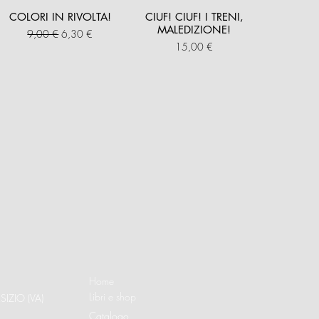
COLORI IN RIVOLTA!
CIUF! CIUF! I TRENI,
MALEDIZIONE!
Prezzo regolare
Prezzo scontato
9,00 €
6,30 €
Prezzo
15,00 €
Home
Libri e shop
SIZIO (VA)
Catalogo