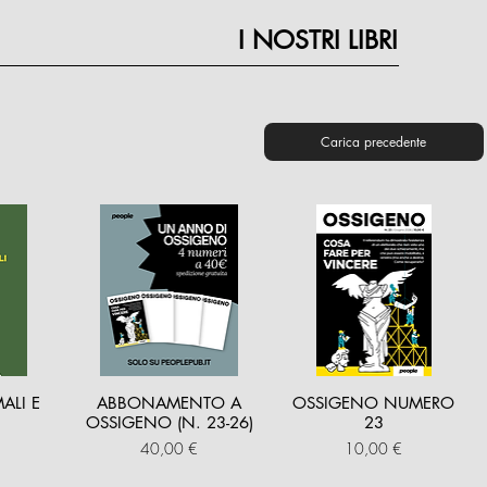
femminile. Premi
I NOSTRI LIBRI
mondo nel 1995,
calcio femminile
la sua prima pu
Carica precedente
ALI E
ABBONAMENTO A
OSSIGENO NUMERO
OSSIGENO (N. 23-26)
23
Prezzo
Prezzo
40,00 €
10,00 €