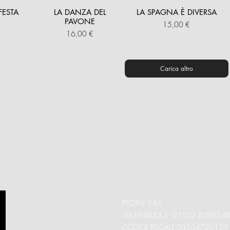
FESTA
LA DANZA DEL
LA SPAGNA È DIVERSA
A
PAVONE
Prezzo
15,00 €
Prezzo
16,00 €
Carica altro
PEOPLE S.R.L.
VIA EINAUDI 3 - 21052 BUSTO AR
CODICE FISCALE 03664720129