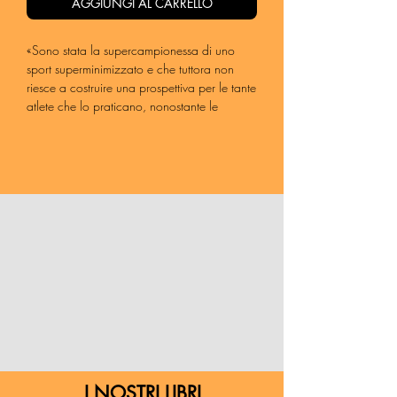
AGGIUNGI AL CARRELLO
«
Sono stata la supercampionessa di uno
sport superminimizzato e che tuttora non
riesce a costruire una prospettiva per le tante
atlete che lo praticano, nonostante le
esperienze dall’estero ci raccontino di
grandi potenzialità: lo sport può cambiare
la vita e ora, nel nostro paese, è arrivato il
tempo del calcio femminile».
La voce di una donna si alza all’interno del
tempio laico del calcio, costruito a uso
esclusivo di soli uomini. La voce è quella di
Carolina Morace
che, ripercorrendo le
tappe della sua carriera, mette a nudo i
preconcetti della nostra società e dello sport
in particolare. Preconcetti che diventano
inaccettabili discriminazioni, a partire
dall’esclusione dal professionismo sportivo
delle atlete italiane di qualsiasi disciplina.
I NOSTRI LIBRI