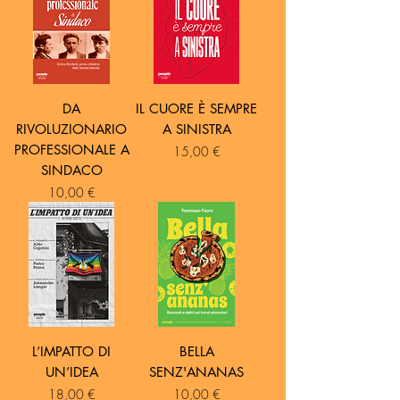
DA
IL CUORE È SEMPRE
RIVOLUZIONARIO
A SINISTRA
PROFESSIONALE A
Prezzo
15,00 €
SINDACO
Prezzo
10,00 €
L’IMPATTO DI
BELLA
UN’IDEA
SENZ'ANANAS
Prezzo
Prezzo
18,00 €
10,00 €