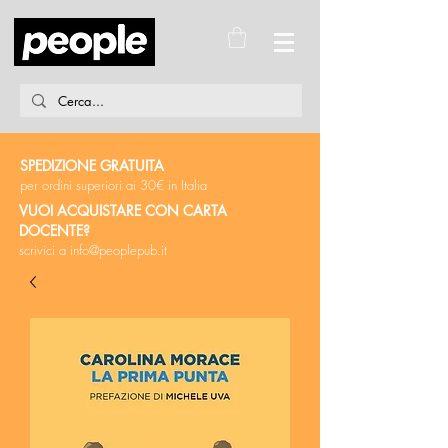
SPEDIZIONE GRATUITA
per ordini superiori ai 30€ in Italia
VUOI ACQUISTARE CON CARTA
DOCENTE?
scrivici a
info@peoplepub.it