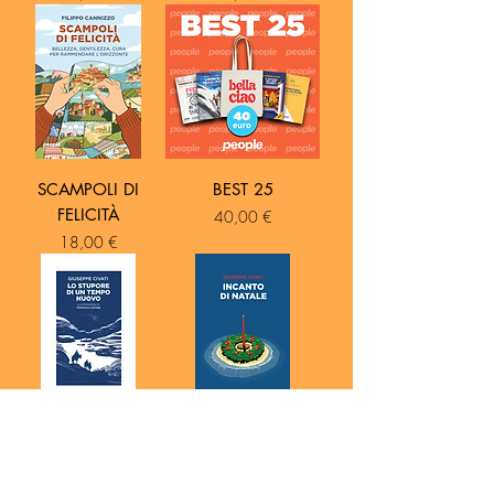
SCAMPOLI DI
BEST 25
FELICITÀ
Prezzo
40,00 €
Prezzo
18,00 €
LO STUPORE DI UN
INCANTO DI
TEMPO NUOVO
NATALE
Prezzo
Prezzo
5,00 €
5,00 €