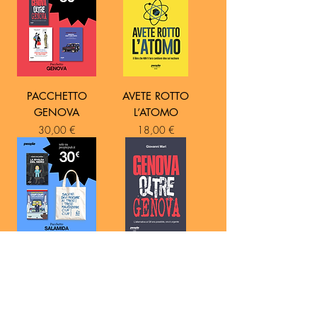
PACCHETTO
AVETE ROTTO
GENOVA
L’ATOMO
Prezzo
Prezzo
30,00 €
18,00 €
PACCHETTO
GENOVA OLTRE
SALAMIDA
GENOVA
Prezzo
Prezzo
30,00 €
14,00 €