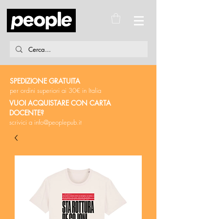
SPEDIZIONE GRATUITA
per ordini superiori ai 30€ in Italia
VUOI ACQUISTARE CON CARTA
DOCENTE?
scrivici a
info@peoplepub.it