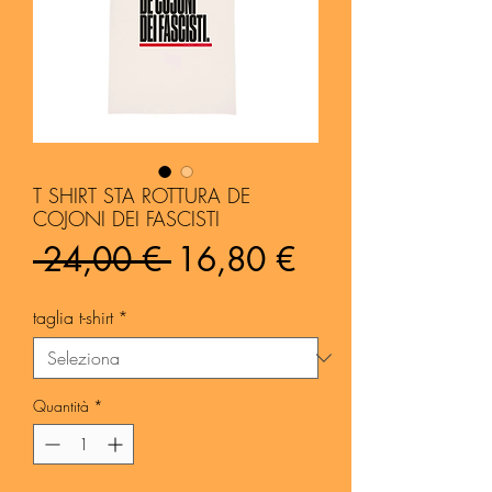
T SHIRT STA ROTTURA DE
COJONI DEI FASCISTI
Prezzo
Prezzo
 24,00 € 
16,80 €
regolare
scontato
taglia t-shirt
*
Quantità
*