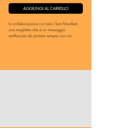
AGGIUNGI AL CARRELLO
In collaborazione coi mitici Testi Manifesti,
una maglietta che è un messaggio
antifascista da portare sempre con voi.
Disponibile in Vintage White, taglio unisex,
in tutte le taglie (le dimensioni sono più simili
a quelle di una taglia uomo).
100% cotone biologico ring spun.
[in ristampa, spedita dal 20 gennaio]