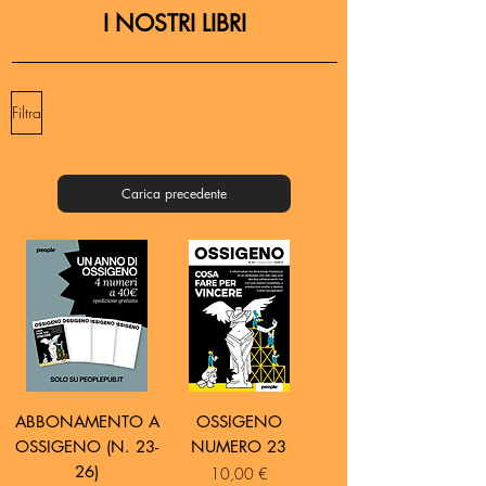
I NOSTRI LIBRI
Filtra
Carica precedente
ABBONAMENTO A
OSSIGENO
OSSIGENO (N. 23-
NUMERO 23
26)
Prezzo
10,00 €