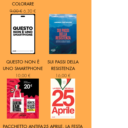
COLORARE
Prezzo regolare
Prezzo scontato
9,00 €
6,30 €
QUESTO NON È
SUI PASSI DELLA
UNO SMARTPHONE
RESISTENZA
Prezzo
Prezzo
10,00 €
16,00 €
PACCHETTO ANTIFA
25 APRILE, LA FESTA