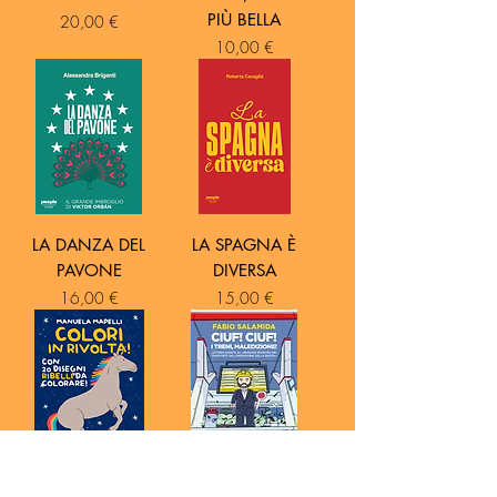
PIÙ BELLA
Prezzo
20,00 €
Prezzo
10,00 €
LA DANZA DEL
LA SPAGNA È
PAVONE
DIVERSA
Prezzo
Prezzo
16,00 €
15,00 €
COLORI IN
CIUF! CIUF! I TRENI,