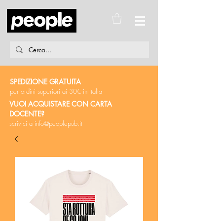
SPEDIZIONE GRATUITA
per ordini superiori ai 30€ in Italia
VUOI ACQUISTARE CON CARTA
DOCENTE?
scrivici a
info@peoplepub.it