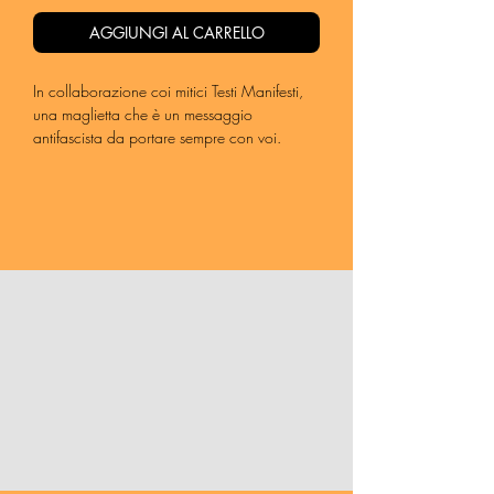
AGGIUNGI AL CARRELLO
In collaborazione coi mitici Testi Manifesti,
una maglietta che è un messaggio
antifascista da portare sempre con voi.
Disponibile in Vintage White, taglio unisex,
in tutte le taglie (le dimensioni sono più simili
a quelle di una taglia uomo).
100% cotone biologico ring spun.
[in ristampa, spedita dal 20 gennaio]