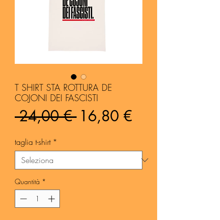
T SHIRT STA ROTTURA DE
COJONI DEI FASCISTI
Prezzo
Prezzo
 24,00 € 
16,80 €
regolare
scontato
taglia t-shirt
*
Quantità
*