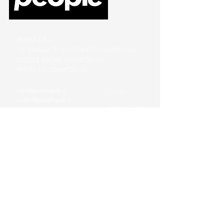
PEOPLE S.R.L.
VIA EINAUDI 3 - 21052 BUSTO ARSIZIO (VA)
CODICE FISCALE
03664720129
PARTITA IVA
03664720129
info@peoplepub.it
Home
ordini@peoplepub.it
Libri e shop
amministrazione@peoplep
ub.it
Catalogo
0331 1629312
Gadget
Ebook
Free
Ossigeno
Podcast
Eventi