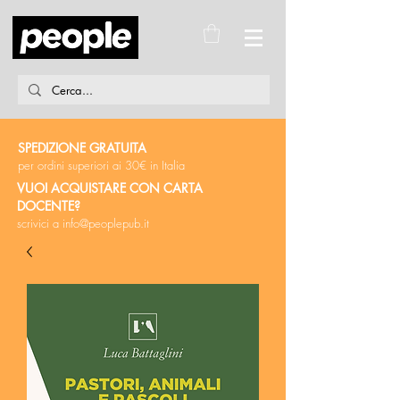
SPEDIZIONE GRATUITA
per ordini superiori ai 30€ in Italia
VUOI ACQUISTARE CON CARTA
DOCENTE?
scrivici a
info@peoplepub.it