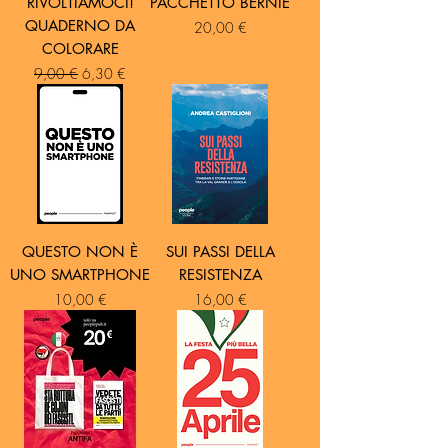
RIVOLTIAMOCI!
PACCHETTO BERNIE
QUADERNO DA
Prezzo
20,00 €
COLORARE
Prezzo regolare
Prezzo scontato
9,00 €
6,30 €
QUESTO NON È
SUI PASSI DELLA
UNO SMARTPHONE
RESISTENZA
Prezzo
Prezzo
10,00 €
16,00 €