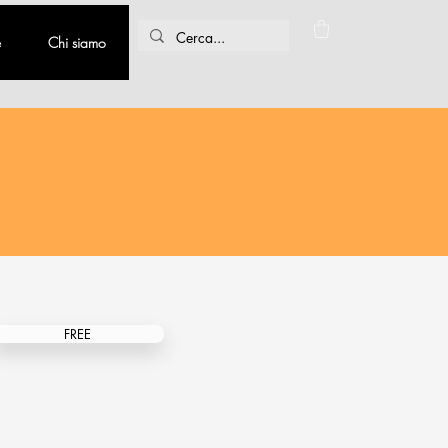
e
Chi siamo
FREE