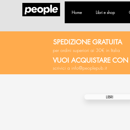
Home
Libri e shop
SPEDIZIONE GRATUITA
per ordini superiori ai 30€ in Italia
VUOI ACQUISTARE CON
scrivici a
info@peoplepub.it
LIBRI