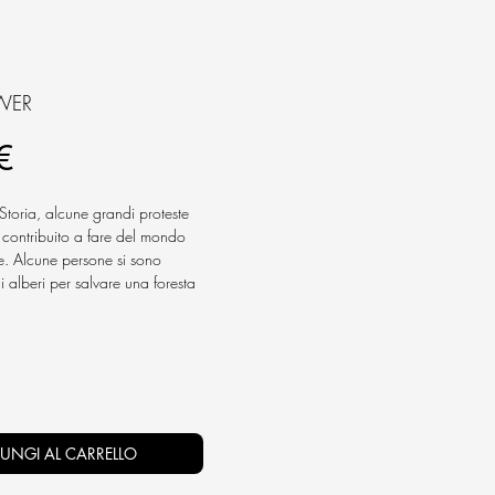
WER
Prezzo
€
Storia, alcune grandi proteste
contribuito a fare del mondo
e. Alcune persone si sono
i alberi per salvare una foresta
sono affondate nel fango fino
 di ottenere il diritto di voto;
ndono in piazza il venerdì per
a.
ne coraggiose uniscono le
ottare per ciò in cui credono…
UNGI AL CARRELLO
straordinarie!