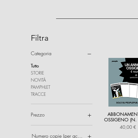
Filtra
Categoria
Tutto
STORIE
NOVITÀ
PAMPHLET
TRACCE
Prezzo
ABBONAMEN
OSSIGENO (N. 
Prezzo
40,00 €
5 €
100 €
Numero copie (per acquisti multipli)