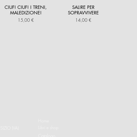
CIUF! CIUF! I TRENI,
SALIRE PER
MALEDIZIONE!
SOPRAVVIVERE
Prezzo
Prezzo
15,00 €
14,00 €
Home
Libri e shop
SIZIO (VA)
Catalogo