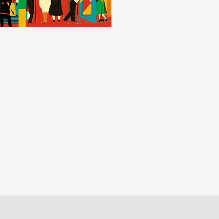
Grazie alle stori
scoprirai quant
che non esiste 