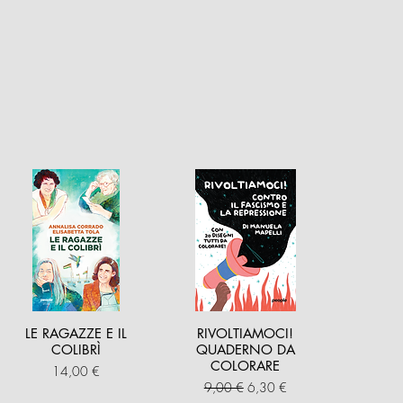
LE RAGAZZE E IL
RIVOLTIAMOCI!
COLIBRÌ
QUADERNO DA
COLORARE
Prezzo
14,00 €
Prezzo regolare
Prezzo scontato
9,00 €
6,30 €