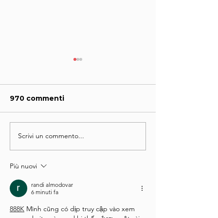
Auguri
970 commenti
TA-TATTARA
Scrivi un commento...
Più nuovi
randi almodovar
6 minuti fa
888K
 Mình cũng có dịp truy cập vào xem 