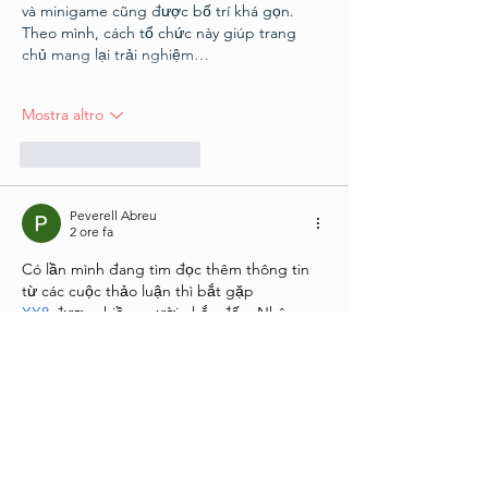
và minigame cũng được bố trí khá gọn. 
Theo mình, cách tổ chức này giúp trang 
chủ mang lại trải nghiệm…
Mostra altro
Mi piace
Rispondi
Peverell Abreu
2 ore fa
Có lần mình đang tìm đọc thêm thông tin 
từ các cuộc thảo luận thì bắt gặp 
XX8
 được nhiều người nhắc đến. Nhân 
tiện mình cũng mở vào tham khảo để xem 
cách trình bày của trang. Mình chủ yếu 
quan sát giao diện và bố cục tổng thể, 
chưa dành nhiều thời gian khám phá sâu 
hơn. Điều mình chú ý là các phần nội dung 
được sắp xếp khá ngăn nắp, giúp việc 
theo dõi thông tin trở…