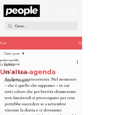
Post
Tutti i post
paolocosseddu
Tutti i post
23 lug 2022
Un'altra agenda
Bolle di Ossigeno
Andiamo controcorrente. Nel momento 
Articoli Ossigeno
– che è quello che sappiamo – in cui 
tutti coloro che per brevità chiameremo 
non-fascistoidi si preoccupano per cosa 
potrebbe succedere se a settembre 
vincesse la destra e ci dovessimo 