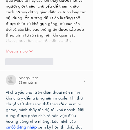
qua website này sau khi thấy được một vài 
người giới thiệu, chủ yếu để tham khảo 
cách họ xây dựng giao diện và trình bày các 
nội dung. Ấn tượng đầu tiên là tổng thể 
được thiết kế khá gọn gàng, bố cục cân 
đối và các khu vực thông tin được sắp xếp 
theo trình tự rõ ràng nên khi quan sát 
không tạo cảm giác rối mắt mà vẫn…
Mostra altro
Mi piace
Rispondi
Mango Phan
35 minuti fa
Vì chủ yếu chơi trên điện thoại nên mình 
khá chú ý đến trải nghiệm mobile. Khi thử 
chuyển từ slot sang thể thao rồi qua mini 
game, mình thấy tốc độ tải khá nhanh. Nội 
dung được phân chia rõ nên việc điều 
hướng cũng nhẹ nhàng. Lúc mình vào 
cm88 đăng nhập
 xem kỹ hơn thì thấy slot 