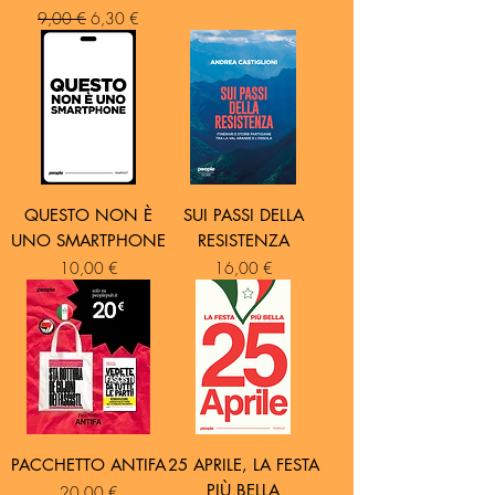
Prezzo regolare
Prezzo scontato
9,00 €
6,30 €
QUESTO NON È
SUI PASSI DELLA
UNO SMARTPHONE
RESISTENZA
Prezzo
Prezzo
10,00 €
16,00 €
PACCHETTO ANTIFA
25 APRILE, LA FESTA
PIÙ BELLA
Prezzo
20,00 €