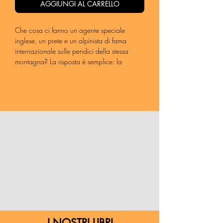
AGGIUNGI AL CARRELLO
Che cosa ci fanno un agente speciale
inglese, un prete e un alpinista di fama
internazionale sulle pendici della stessa
montagna? La risposta è semplice: la
Resistenza. Sulle rive del lago di Como, ai
piedi delle Grigne e del Resegone, tra il
1943 e il 1945 si incrociano le vite di tre
persone tanto diverse quanto unite da un
medesimo ideale: la libertà. Dick Mallaby,
don Giovanni Barbareschi e Riccardo
Cassin, più o meno casualmente,
intersecano le loro strade all'ombra delle
montagne dei milanesi. Rischiano grosso, tra
missioni segrete a bordo di improvvisate
imbarcazioni, arresti, interrogatori, false
identità e militi fascisti sempre all'erta.
Nemmeno le giornate della Liberazione
saranno felici, a causa della perdita
dell'amico fraterno e compagno di cordata
I NOSTRI LIBRI