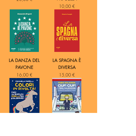
Prezzo
10,00 €
LA DANZA DEL
LA SPAGNA È
PAVONE
DIVERSA
Prezzo
Prezzo
16,00 €
15,00 €
COLORI IN
CIUF! CIUF! I TRENI,
RIVOLTA!
MALEDIZIONE!