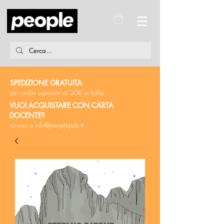
SPEDIZIONE GRATUITA
per ordini superiori ai 30€ in Italia
VUOI ACQUISTARE CON CARTA
DOCENTE?
scrivici a
info@peoplepub.it